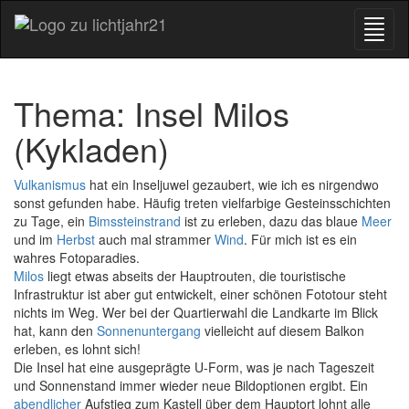
Thema: Insel Milos
(Kykladen)
Vulkanismus
hat ein Inseljuwel gezaubert, wie ich es nirgendwo
sonst gefunden habe. Häufig treten vielfarbige Gesteinsschichten
zu Tage, ein
Bimssteinstrand
ist zu erleben, dazu das blaue
Meer
und im
Herbst
auch mal strammer
Wind
. Für mich ist es ein
wahres Fotoparadies.
Milos
liegt etwas abseits der Hauptrouten, die touristische
Infrastruktur ist aber gut entwickelt, einer schönen Fototour steht
nichts im Weg. Wer bei der Quartierwahl die Landkarte im Blick
hat, kann den
Sonnenuntergang
vielleicht auf diesem Balkon
erleben, es lohnt sich!
Die Insel hat eine ausgeprägte U-Form, was je nach Tageszeit
und Sonnenstand immer wieder neue Bildoptionen ergibt. Ein
abendlicher
Aufstieg zum Kastell über dem Hauptort lohnt alle