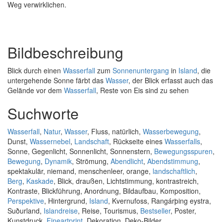
Weg verwirklichen.
Bildbeschreibung
Blick durch einen
Wasserfall
zum
Sonnenuntergang
in
Island
, die
untergehende Sonne färbt das
Wasser
, der Blick erfasst auch das
Gelände vor dem
Wasserfall
, Reste von Eis sind zu sehen
Suchworte
Wasserfall
,
Natur
,
Wasser
, Fluss, natürlich,
Wasserbewegung
,
Dunst,
Wassernebel
,
Landschaft
, Rückseite eines
Wasserfalls
,
Sonne, Gegenlicht, Sonnenlicht, Sonnenstern,
Bewegungsspuren
,
Bewegung
,
Dynamik
, Strömung,
Abendlicht
,
Abendstimmung
,
spektakulär, niemand, menschenleer, orange,
landschaftlich
,
Berg
,
Kaskade
, Blick, draußen, Lichtstimmung, kontrastreich,
Kontraste, Blickführung, Anordnung, Bildaufbau, Komposition,
Perspektive
, Hintergrund,
Island
, Kvernufoss, Rangárþing eystra,
Suðurland,
Islandreise
, Reise, Tourismus,
Bestseller
, Poster,
Kunstdruck,
Fineartprint
, Dekoration, Deko-Bilder,