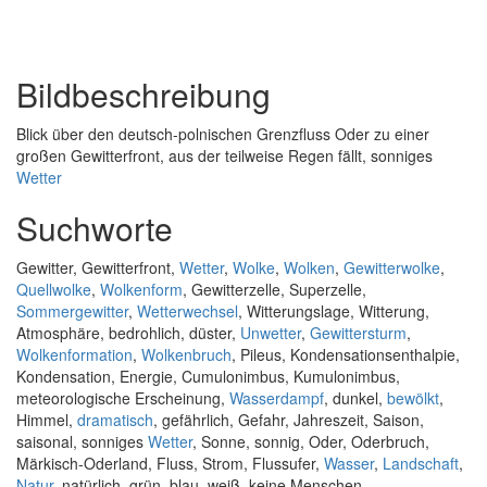
Bildbeschreibung
Blick über den deutsch-polnischen Grenzfluss Oder zu einer
großen Gewitterfront, aus der teilweise Regen fällt, sonniges
Wetter
Suchworte
Gewitter, Gewitterfront,
Wetter
,
Wolke
,
Wolken
,
Gewitterwolke
,
Quellwolke
,
Wolkenform
, Gewitterzelle, Superzelle,
Sommergewitter
,
Wetterwechsel
, Witterungslage, Witterung,
Atmosphäre, bedrohlich, düster,
Unwetter
,
Gewittersturm
,
Wolkenformation
,
Wolkenbruch
, Pileus, Kondensationsenthalpie,
Kondensation, Energie, Cumulonimbus, Kumulonimbus,
meteorologische Erscheinung,
Wasserdampf
, dunkel,
bewölkt
,
Himmel,
dramatisch
, gefährlich, Gefahr, Jahreszeit, Saison,
saisonal, sonniges
Wetter
, Sonne, sonnig, Oder, Oderbruch,
Märkisch-Oderland, Fluss, Strom, Flussufer,
Wasser
,
Landschaft
,
Natur
, natürlich, grün, blau, weiß, keine Menschen,